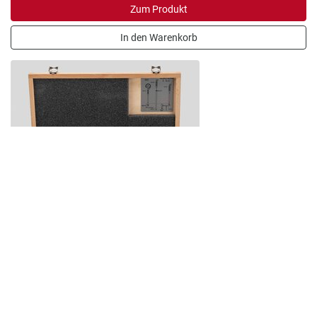
Zum Produkt
In den Warenkorb
Selbszentrierendes Innenmessgerät
Marameter 844 NH
Artikelnummer: 4475005
Selbszentrierendes Innenmessgerät Marameter 844 NH
Messbereich 250 - 800 mm mm Ausführung: Standard,...
4.985,00 €