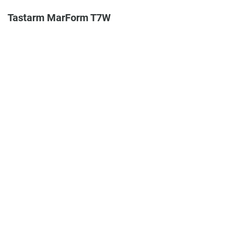
Tastarm MarForm T7W
Artikelnummer: 5400210
T7W-Tastarm mit Funktionslänge 60 mm und Hartmetallkugel Ø 3
mm
636,00 €
Zum Produkt
In den Warenkorb