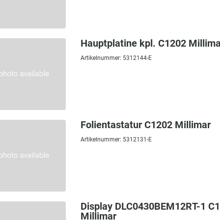
"MarSurf GD 140 \/ 280"},{"id":"b3d42e8e-1075-4f80-a484-4f121738db66"
"M 410 Set"},{"id":"baa89220-0242-4a5b-be72-b9dc05065fa3","name":"M 
Hauptplatine kpl. C1202 Millima
"MarSurf LD 140 \/ 280"},{"id":"2a0fe404-b92a-4006-98db-fd0a2478744f
Artikelnummer: 5312144-E
"MarSurf LD 140 \/ 280"}]
4
MarSurf CD 140 \/ 280"},{"id":"b3d42e8e-1075-4f80-a484-4f121738db66"
"MarSurf CD 140 AF"},{"id":"59fa19d1-2712-4aea-8483-fd94d41a88ee","
Folientastatur C1202 Millimar
Artikelnummer: 5312131-E
Display DLC0430BEM12RT-1 C
Millimar