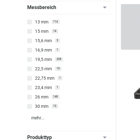
Messbereich
13 mm
114
15 mm
14
15,6 mm
3
16,9 mm
1
19,5 mm
208
22,5 mm
19
22,75 mm
1
23,4 mm
1
26 mm
148
30 mm
13
mehr...
Produkttyp