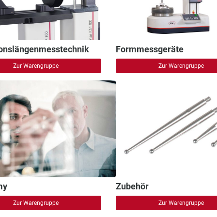
ionslängenmesstechnik
Formmessgeräte
Zur Warengruppe
Zur Warengruppe
my
Zubehör
Zur Warengruppe
Zur Warengruppe