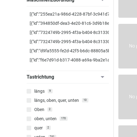
[{"id":"255ea21a-986d-4228-87bf-3c941d79f0a6","name":
[{"id":"394850df-dea3-4e20-81c6-3d9b18ec8800","name":
[{"id":"7324749b-2995-4f3a-b404-8c3133066379","name":
[{"id":"7324749b-2995-4f3a-b404-8c3133066379","name":
[{"id":"d9fa5555-fe2d-42f5-b6dc-88805a5bf009","name":"
[{"id":"f6e7d91d-b317-4088-a69a-9ba2e1a40bd6","name":
Tastrichtung
längs
9
längs, oben, quer, unten
10
Oben
2
oben, unten
170
quer
2
741