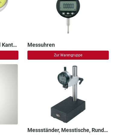
Fühlhebelmessgeräte und Kantentaster
Messuhren
Zur Warengruppe
Messständer, Messtische, Rundlaufprüfgeräte