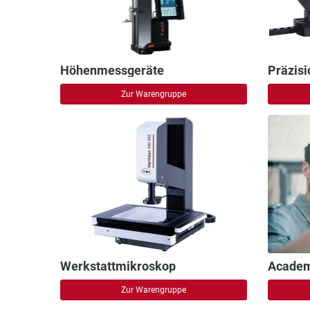
Höhenmessgeräte
Präzis
Zur Warengruppe
Werkstattmikroskop
Acade
Zur Warengruppe