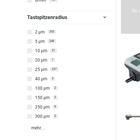
unten
Tastspitzenradius
2 µm
353
5 µm
248
10 µm
21
20 µm
1
25 µm
237
40 µm
3
100 µm
2
150 µm
2
250 µm
9
300 µm
2
mehr...