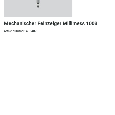
Mechanischer Feinzeiger Millimess 1003
Artikelnummer: 4334070
Mechanischer Feinzeiger DIN 879-1 Zifferblattfarbe: Gelb
Messbereich: ± 50 µm Skalenteilungswert ...
284,00 €
Zum Produkt
In den Warenkorb
pro Seite
1