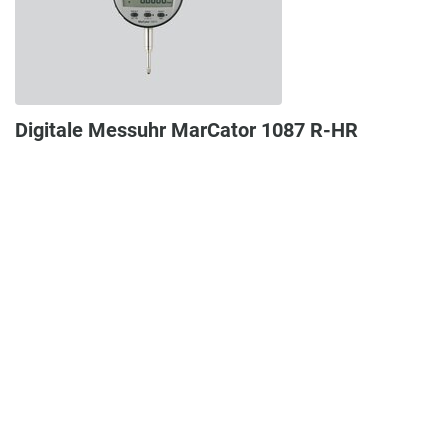
Digitale Messuhr MarCator 1087 R-HR
Artikelnummer: 4337696
Digitale Messuhr IP Schutzart: IP 42 Datenschnittstelle: Opto RS-
232C, Digimatic, USB W...
864,00 €
Zum Produkt
In den Warenkorb