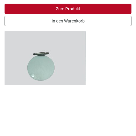
Zum Produkt
In den Warenkorb
Messeinsatz MarTest 800 te
Artikelnummer: 4308850
800 te Messeinsatz ø 2,0 mm, Hartmetall, l = 9.1 mm
19,00 €